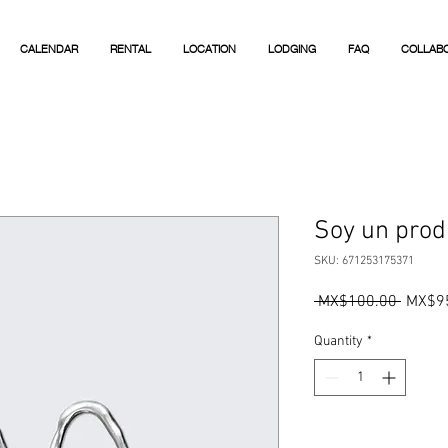
CALENDAR
RENTAL
LOCATION
LODGING
FAQ
COLLAB
Soy un prod
SKU: 671253175371
Regula
 MX$100.00 
MX$9
Price
Quantity
*