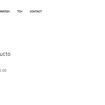
ORATION
TCH
CONTACT
ucto
r
Sale
5.00
Price